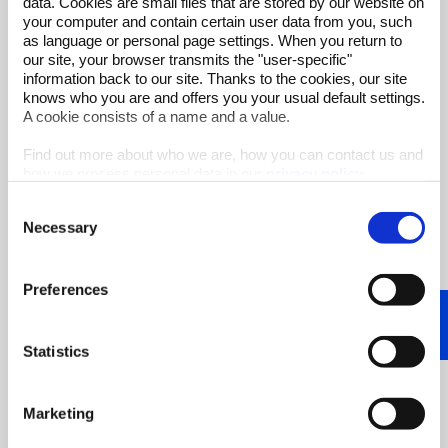
data. Cookies are small files that are stored by our website on
werden, um die
Eigenschaften des Treibmittels und
your computer and contain certain user data from you, such
den Beitrag zur Isolierung entsprechend
as language or personal page settings. When you return to
anzupassen
. Dies ist in der Industrie üblich. Fragen
our site, your browser transmits the "user-specific"
Sie am besten bei Ihrem Lieferanten nach.
information back to our site. Thanks to the cookies, our site
knows who you are and offers you your usual default settings.
Lesen Sie mehr:
A cookie consists of a name and a value.
Von Styrol, über Polystyrol bis hin zur
Find out more about who we are, how you can contact us and
Herstellung von Styropor®
how we process personal data in our
privacy policy
.
Wichtige Treibmittel für Dämmstoffe: Pentane
und ihre Qualitätsmerkmale
Consent
Necessary
Selection
Fazit
Preferences
Pentane sind als
Treibmittel für die Herstellung von
Polyurethan (PU)- und Polystyrol (EPS, XPS)-
Dämmmaterialien
zunehmend gefragt. Ihr Einsatz
Statistics
ist unter ökologischen und wirtschaftlichen
Gesichtspunkten im Vorteil zu fluorierte Olefine
(HFOs). Je nach gewünschter Isolierwirkung und
Marketing
Dimensionsstabilität kommen unterschiedliche
Isomere –
n-
Pentan,
iso-
Pentan und Cyclopentan
–