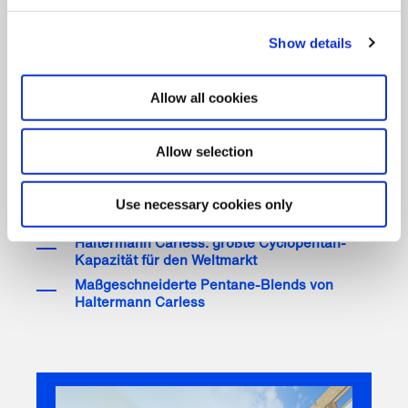
zum Einsatz. Auch Pentan-Blends bieten der
Dämmstoffindustrie mit ihrer
maßgeschneiderten
Show details
Zusammensetzung
Vorteile. Fragen Sie Ihren
Hersteller, ob er alle drei Pentane-Typen herstellen
kann so wie Haltermann Carless – somit
bekommen Sie nicht nur alles aus einer Hand
Allow all cookies
geliefert, sondern können auch gleich Ihren
Pentan-Blend im richtigen Mischungsverhältnis
erhalten.
Allow selection
Use necessary cookies only
Auch lesenswert:
Haltermann Carless: größte Cyclopentan-
Kapazität für den Weltmarkt
Maßgeschneiderte Pentane-Blends von
Haltermann Carless