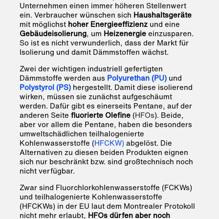
Unternehmen einen immer höheren Stellenwert
ein. Verbraucher wünschen sich
Haushaltsgeräte
mit möglichst
hoher Energieeffizienz
und eine
Gebäudeisolierung
, um
Heizenergie
einzusparen.
So ist es nicht verwunderlich, dass der Markt für
Isolierung und damit Dämmstoffen wächst.
Zwei der wichtigen industriell gefertigten
Dämmstoffe werden aus
Polyurethan
(PU)
und
Polystyrol
(PS)
hergestellt. Damit diese isolierend
wirken, müssen sie zunächst aufgeschäumt
werden. Dafür gibt es einerseits Pentane, auf der
anderen Seite
fluorierte Olefine
(
HFOs
). Beide,
aber vor allem die Pentane, haben die besonders
umweltschädlichen teilhalogenierte
Kohlenwasserstoffe (
HFCKW
)
abgelöst. Die
Alternativen zu diesen beiden Produkten eignen
sich nur beschränkt bzw. sind großtechnisch noch
nicht verfügbar.
Zwar sind Fluorchlorkohlenwasserstoffe (
FCKWs
)
und teilhalogenierte Kohlenwasserstoffe
(
HFCKWs
) in der EU laut dem Montrealer Protokoll
nicht mehr erlaubt,
HFOs dürfen aber noch