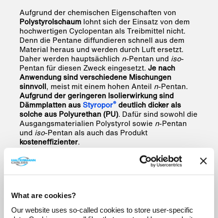
Aufgrund der chemischen Eigenschaften von
Polystyrolschaum
lohnt sich der Einsatz von dem
hochwertigen Cyclopentan als Treibmittel nicht.
Denn die Pentane diffundieren schnell aus dem
Material heraus und werden durch Luft ersetzt.
Daher werden hauptsächlich
n
-Pentan und
iso
-
Pentan für diesen Zweck eingesetzt.
Je nach
Anwendung sind verschiedene Mischungen
sinnvoll
, meist mit einem hohen Anteil
n
-Pentan.
Aufgrund der geringeren Isolierwirkung sind
®
Dämmplatten aus
Styropor
deutlich dicker als
solche aus Polyurethan (PU)
. Dafür sind sowohl die
Ausgangsmaterialien Polystyrol sowie
n
-Pentan
und
iso
-Pentan als auch das Produkt
kosteneffizienter
.
Welche Rollen spielen Pentan-
Blends?
What are cookies?
Natürlich können
→ iso-Pentan
,
→ n-Pentan
und
→
Our website uses so-called cookies to store user-specific
Cyclopentan
beliebig miteinander kombiniert