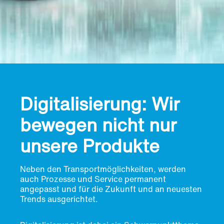
Digitalisierung: Wir
bewegen nicht nur
unsere Produkte
Neben den Transportmöglichkeiten, werden
auch Prozesse und Service permanent
angepasst und für die Zukunft und an neuesten
Trends ausgerichtet.