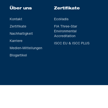
Über uns
Zertifikate
Kontakt
EcoVadis
Zertifikate
FIA Three-Star
Environmental
Nachhaltigkeit
Accreditation
Karriere
ISCC EU & ISCC PLUS
Medien-Mitteilungen
Blogartikel
All rights reserved
© 2026 Haltermann Carless Group GmbH