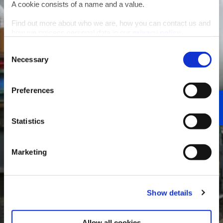
A cookie consists of a name and a value.
Find out more about who we are, how you can contact us and
how we process personal data in our
privacy policy
.
Consent
Necessary
Selection
Preferences
Statistics
Marketing
Show details
Allow all cookies