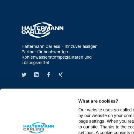
Haltermann Carless – Ihr zuverlässiger
Partner für hochwertige
Kohlenwasserstoffspezialitäten und
Lösungsmittel
What are cookies?
Our website uses so-called co
by our website on your comp
page settings. When you retu
to our site. Thanks to the c
settings. A cookie consists 