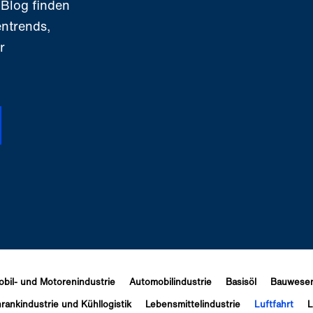
 Blog finden
entrends,
r
bil- und Motorenindustrie
Automobilindustrie
Basisöl
Bauwese
rankindustrie und Kühllogistik
Lebensmittelindustrie
Luftfahrt
L