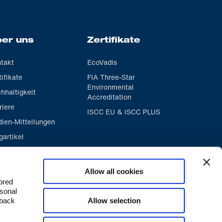
er uns
Zertifikate
takt
EcoVadis
tifikate
FIA Three-Star
Environmental
hhaltigkeit
Accreditation
riere
ISCC EU & ISCC PLUS
ien-Mitteilungen
gartikel
Allow all cookies
tored
rsonal
Allow selection
 back