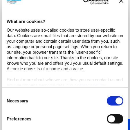
What are cookies?
Our website uses so-called cookies to store user-specific
data. Cookies are small files that are stored by our website on
your computer and contain certain user data from you, such
as language or personal page settings. When you return to
Ecobase-
our site, your browser transmits the "user-specific"
Transformatorenöle
information back to our site. Thanks to the cookies, our site
Nachhaltige Lösung für fossilfreie
knows who you are and offers you your usual default settings.
Transformatoröl-Anwendungen nach
A cookie consists of a name and a value.
Standard IEC 60296
Find out more about who we are, how you can contact us and
how we process personal data in our
privacy policy
.
Consent
Necessary
Selection
Preferences