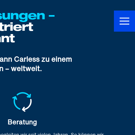
sungen –
riert
nt
ann Carless zu einem
 – weltweit.
Beratung
gleiten wir seit vielen Jahren. So können wir