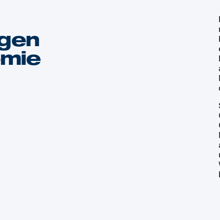
gen
emie