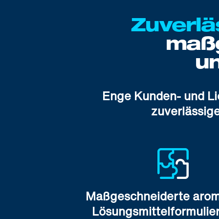
Zuverlä
maßg
u
Enge Kunden- und Li
zuverlässig
Maßgeschneiderte arom
Lösungsmittel­formuli