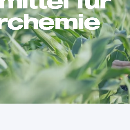
mittel für
r­chemie