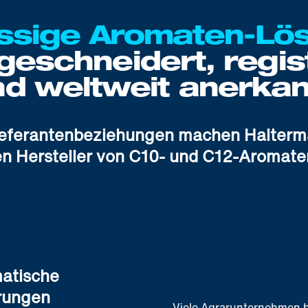
ssige Aromaten-Lö
eschneidert, regist
nd weltweit anerkan
eferantenbeziehungen machen Halterm
en Hersteller von C10- und C12-Aromaten
atische
erungen
Viele Agrarunternehmen be