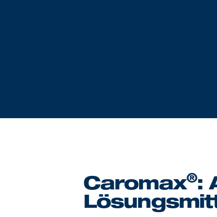
®
Caromax
:
Lösungsmitt