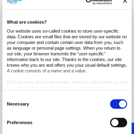
Stärkung des Dialogs
mit Ihren Lieferanten
What are cookies?
Fazit
Our website uses so-called cookies to store user-specific
data. Cookies are small files that are stored by our website on
Nachhaltigkeit
ist mittlerweile ein nicht mehr
your computer and contain certain user data from you, such
wegzudenkender Teil der
Unternehmensstrategie
as language or personal page settings. When you return to
in der Agrarchemie-Branche. Betrachtet wird dabei
our site, your browser transmits the "user-specific"
die gesamte
Wertschöpfungskette
– insbesondere
information back to our site. Thanks to the cookies, our site
das
Lieferantenmanagement
. Analysen und
knows who you are and offers you your usual default settings.
Bewertungen für ein
nachhaltiges
A cookie consists of a name and a value.
Beschaffungsmanagement
sollten heute
vergleichbar sein und neutral ermittelt. Das
Find out more about who we are, how you can contact us and
EcoVadis Rating
stellt die Einhaltung von
how we process personal data in our
privacy policy
.
Nachhaltigkeitszielen bei Ihren Lieferanten sicher
und ermöglicht die hohen
CSR-Anforderungen
Consent
Ihres Agrarchemie-Unternehmens zu erfüllen.
Necessary
Selection
Mehr zum Nachhaltigkeits-Engagement bei
Preferences
Haltermann Carless und seinem Gold-Status beim
EcoVadis Rating erfahren Sie hier.