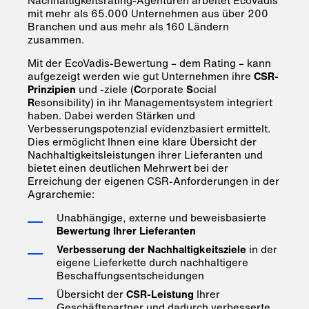
Nachhaltigkeitsrating-Agenturen arbeitet EcoVadis
mit mehr als 65.000 Unternehmen aus über 200
Branchen und aus mehr als 160 Ländern
zusammen.
Mit der EcoVadis-Bewertung – dem Rating – kann
aufgezeigt werden wie gut Unternehmen ihre
CSR-
Prinzipien
und -ziele (
C
orporate
S
ocial
R
esonsibility) in ihr Managementsystem integriert
haben. Dabei werden Stärken und
Verbesserungspotenzial evidenzbasiert ermittelt.
Dies ermöglicht Ihnen eine klare Übersicht der
Nachhaltigkeitsleistungen ihrer Lieferanten und
bietet einen deutlichen Mehrwert bei der
Erreichung der eigenen CSR-Anforderungen in der
Agrarchemie:
Unabhängige, externe und beweisbasierte
Bewertung Ihrer Lieferanten
Verbesserung der Nachhaltigkeitsziele
in der
eigene Lieferkette durch nachhaltigere
Beschaffungsentscheidungen
Übersicht der
CSR-Leistung
Ihrer
Geschäftspartner und dadurch verbesserte