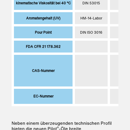
kinematische Viskosität bei 40 °C
DIN 53015
4.5 
Aromatengehalt (UV)
HM-14-Labor
max. 1
Pour Point
DIN ISO 3016
max.
FDA CFR 21 178.362
6474
CAS-Nummer
6474
EC-Nummer
919-
Neben einem überzeugenden technischen Profil
®
bieten die neuen Pilot
-Öle breite