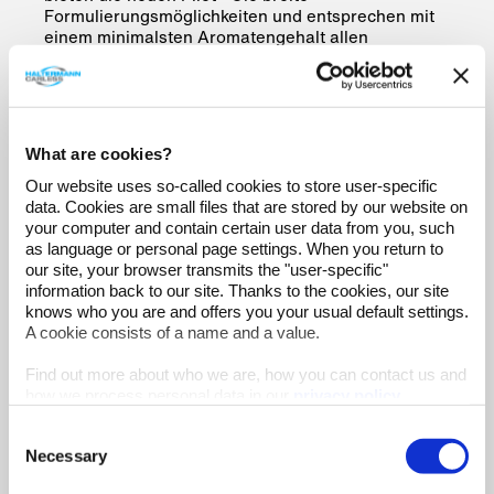
Formulierungsmöglichkeiten und entsprechen mit
einem minimalsten Aromatengehalt allen
Regularien der Industrie.
Kennen Sie schon den
360°-Service von
Haltermann Carless
für Partner aus der
Dichtungsindustrie? Dazu gehören unter anderem:
What are cookies?
Maßgeschneiderte Produktlösungen, die in
Our website uses so-called cookies to store user-specific
enger Zusammenarbeit mit Kunden
data. Cookies are small files that are stored by our website on
hergestellt werden.
your computer and contain certain user data from you, such
Hohe Qualitätssicherung durch eigene
as language or personal page settings. When you return to
Laboratorien mit umfangreichen Test- und
our site, your browser transmits the "user-specific"
Analysemöglichkeiten.
information back to our site. Thanks to the cookies, our site
knows who you are and offers you your usual default settings.
Individuelle Transport- und
A cookie consists of a name and a value.
Verpackungsleistungen.
Umfangreiche technische Beratung.
Find out more about who we are, how you can contact us and
how we process personal data in our
privacy policy
.
Consent
Necessary
Selection
Fazit