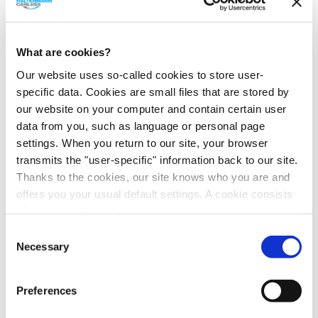
Über Haltermann Carless - Pioneers in
hydrocarbons since 1859
Haltermann Carless ist ein führender internationaler
What are cookies?
Anbieter von hochwertigen Kohlenwasserstofflösungen
Our website uses so-called cookies to store user-
in den Bereichen Mobility, Life Science, Industrial und
specific data. Cookies are small files that are stored by
Energy. Das Unternehmen entwickelt
our website on your computer and contain certain user
maßgeschneiderte Produkte mithilfe moderner
data from you, such as language or personal page
Technologien, erforscht neue Rohstoffe und arbeitet eng
settings. When you return to our site, your browser
mit Geschäftspartnern, Forschungsinstituten und
transmits the "user-specific" information back to our site.
Universitäten zusammen an innovativen Lösungen. Das
Portfolio umfasst Spezial-Kraftstoffe, Lösungsmittel,
Thanks to the cookies, our site knows who you are and
Pentane, Mitteldestillate sowie Energieprodukte und -
offers you your usual default settings. A cookie consists
dienstleistungen.
of a name and a value.
Consent
Als eines der ältesten Chemieunternehmen der Welt
Find out more about who we are, how you can contact us
Necessary
Selection
setzt Haltermann Carless seine Tradition mit einem
and how we process personal data in our
privacy policy
.
globalen Team von 500 Mitarbeitenden an acht
Standorten und Produktionsstätten in Deutschland,
Preferences
Frankreich, Großbritannien und den USA fort. Das
Engagement für Nachhaltigkeit und verantwortungsvolle