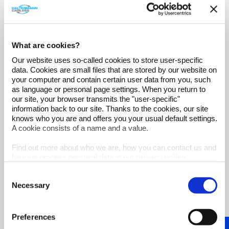
Fazit
Mit der Windenergie aus der Eifel kann Haltermann
Carless einen wichtigen Teil seines Energiebedarfs
abdecken. Genauso wie die Stadtwerke Speyer
What are cookies?
(SWS) hofft das Chemieunternehmen auf
Our website uses so-called cookies to store user-specific
Nachahmende, um mehr Nachhaltigkeit in der
data. Cookies are small files that are stored by our website on
Wirtschaft zu ermöglichen. Es geht besser, als man
your computer and contain certain user data from you, such
denkt!
as language or personal page settings. When you return to
our site, your browser transmits the "user-specific"
information back to our site. Thanks to the cookies, our site
knows who you are and offers you your usual default settings.
A cookie consists of a name and a value.
Find out more about who we are, how you can contact us and
how we process personal data in our
privacy policy
.
Consent
Necessary
Selection
Preferences